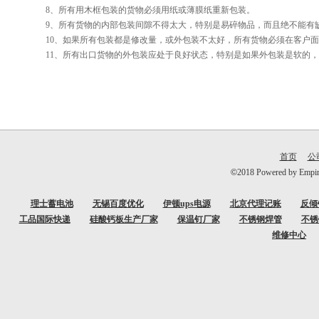
8、所有用木框包装的货物必须用纸或薄膜纸重新包装。
9、所有货物的内部包装间隙不得太大，特别是易碎物品，而且绝不能有
10、如果所有包装都是修改量，或外包装不太好，所有货物必须在客户面
11、所有出口货物的外包装应处于良好状态，特别是如果外包装是软的，
首页
公
©
2018 Powered b
理士蓄电池
无锡百度优化
伊顿ups电源
北京代理记账
反倾
工品国际快递
硅酸钙板生产厂家
保温钉厂家
不锈钢焊管
不锈
维修中心