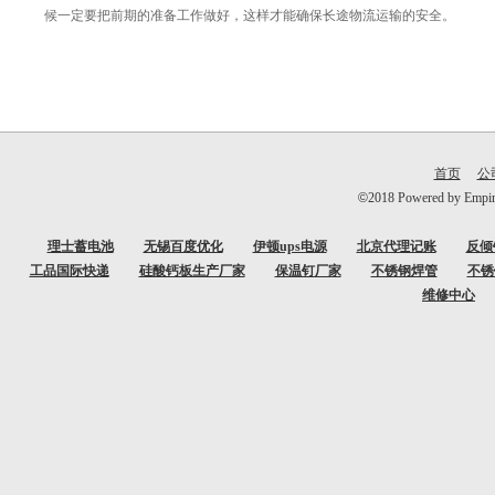
候一定要把前期的准备工作做好，这样才能确保长途物流运输的安全。
首页
公
©
2018 Powered b
理士蓄电池
无锡百度优化
伊顿ups电源
北京代理记账
反倾
工品国际快递
硅酸钙板生产厂家
保温钉厂家
不锈钢焊管
不锈
维修中心