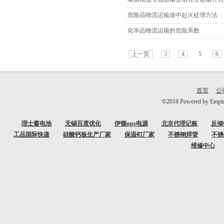
危险品物流运输途中起火处理方法
化学品物流运输的危险系数
上一页
3
4
5
6
首页
公
©
2018 Powered b
理士蓄电池
无锡百度优化
伊顿ups电源
北京代理记账
反倾
工品国际快递
硅酸钙板生产厂家
保温钉厂家
不锈钢焊管
不锈
维修中心